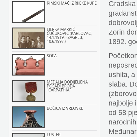
Gradska 
RIMSKI MAČ IZ RIJEKE KUPE
građanst
dobrovolj
LJERKA MARKIĆ-
Zorin dom
ČUČUKOVIĆ (KARLOVAC,
14.1.1919. - ZAGREB,
1892. go
10.6.1997.)
Početkom
SOFA
neposredn
ushita, a
MEDALJA DODIJELJENA
slaba. D
POSADI BRODA
"CARPATHIA"
(zborovo
najbolje 
BOČICA IZ VRLOVKE
od 58 pj
narodnih
Međunaro
LUSTER