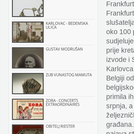
Frankfur
Frankfur
slušatel
KARLOVAC - BEDEMSKA
ULICA
oko 100 
sudjeluj
GUSTAV MODRUŠAN
prije kre
izvode i 
Karlovca
ZUB VUNASTOG MAMUTA
Belgiji o
belgijsko
primila ih
ZORA - CONCERTS
EXTRAORDINAIRES
srpnja, a
željezni
građana. 
OBITELJ RIESTER
najava st