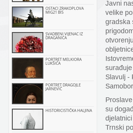
Javni na
OSTACI ZRAKOPLOVA
velike po
MIG21 BIS
gradska 
prigodom 
SVADBENI VIJENAC IZ
DRAGANIĆA
otvorenj
obljetnic
Istovrem
PORTRET MELKIORA
LUKŠIĆA
surađuje
Slavulj -
PORTRET DRAGOJLE
Samobor,
JARNEVIĆ
Proslave 
su događa
HISTORICISTIČKA HALJINA
djelatnic
Trnski po