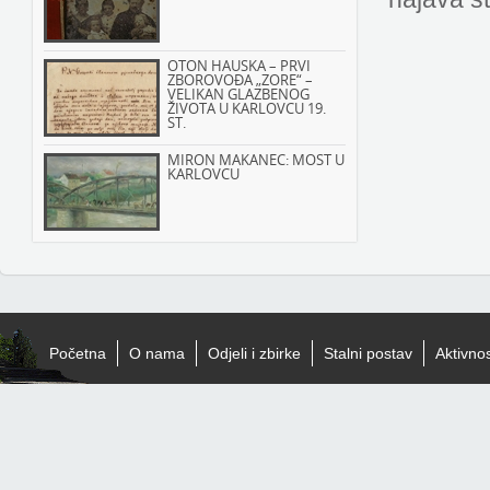
OTON HAUSKA – PRVI
ZBOROVOĐA „ZORE“ –
VELIKAN GLAZBENOG
ŽIVOTA U KARLOVCU 19.
ST.
MIRON MAKANEC: MOST U
KARLOVCU
Početna
O nama
Odjeli i zbirke
Stalni postav
Aktivnos