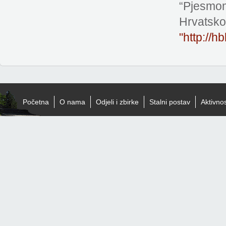
“Pjesmom
Hrvatsko
"http://h
Početna
O nama
Odjeli i zbirke
Stalni postav
Aktivnos