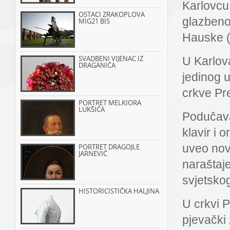
Karlovcu 
OSTACI ZRAKOPLOVA
glazbeno
MIG21 BIS
Hauske (
SVADBENI VIJENAC IZ
U Karlov
DRAGANIĆA
jedinog u
crkve Pr
PORTRET MELKIORA
LUKŠIĆA
Podučavao
klavir i 
uveo nove
PORTRET DRAGOJLE
JARNEVIĆ
naraštaje
svjetsko
HISTORICISTIČKA HALJINA
U crkvi P
pjevački 