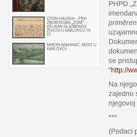
PHPD „Zo
imenda
OTON HAUSKA – PRVI
primĕren
ZBOROVOĐA „ZORE“ –
VELIKAN GLAZBENOG
ŽIVOTA U KARLOVCU 19.
uzajamno
ST.
Dokument
MIRON MAKANEC: MOST U
KARLOVCU
dokument
se pristu
"http://w
Na njegov
zajedno 
njegovoj 
***
(Podaci p