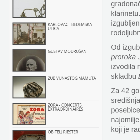
gradonač
klarinet
izgubljen
KARLOVAC - BEDEMSKA
ULICA
rodoljub
Od izgubl
GUSTAV MODRUŠAN
proroka 
izvodila 
skladbu
ZUB VUNASTOG MAMUTA
Za 42 go
središnj
ZORA - CONCERTS
posebice
EXTRAORDINAIRES
najomilje
koji je r
OBITELJ RIESTER