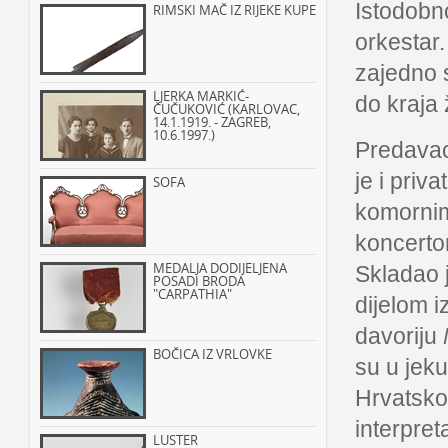
Istodobn
RIMSKI MAČ IZ RIJEKE KUPE
orkestar.
zajedno 
LJERKA MARKIĆ-
do kraja 
ČUČUKOVIĆ (KARLOVAC,
14.1.1919. - ZAGREB,
10.6.1997.)
Predavao
je i priv
SOFA
komornim
koncerto
MEDALJA DODIJELJENA
Skladao j
POSADI BRODA
"CARPATHIA"
dijelom 
davoriju
BOČICA IZ VRLOVKE
su u jek
Hrvatsko
interpret
LUSTER