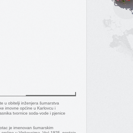
e u obitelji inženjera šumarstva
ske imovne općine u Karlovcu i
lasnika tvornice soda-vode i pjenice
. otac je imenovan šumarskim
općine u Vinkovcima. Već 1925. postaje