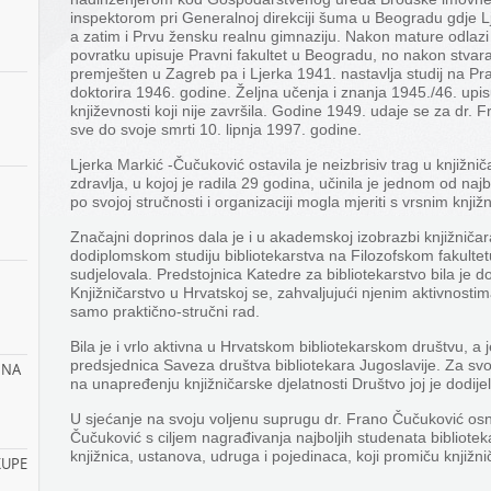
inspektorom pri Generalnoj direkciji šuma u Beogradu gdje 
a zatim i Prvu žensku realnu gimnaziju. Nakon mature odlazi u
povratku upisuje Pravni fakultet u Beogradu, no nakon stvar
premješten u Zagreb pa i Ljerka 1941. nastavlja studij na P
doktorira 1946. godine. Željna učenja i znanja 1945./46. upisu
književnosti koji nije završila. Godine 1949. udaje se za dr. 
sve do svoje smrti 10. lipnja 1997. godine.
Ljerka Markić -Čučuković ostavila je neizbrisiv trag u knjižni
zdravlja, u kojoj je radila 29 godina, učinila je jednom od najbo
po svojoj stručnosti i organizaciji mogla mjeriti s vrsnim knjiž
Značajni doprinos dala je i u akademskoj izobrazbi knjižničar
dodiplomskom studiju bibliotekarstva na Filozofskom fakultet
sudjelovala. Predstojnica Katedre za bibliotekarstvo bila je 
Knjižničarstvo u Hrvatskoj se, zahvaljujući njenim aktivnosti
samo praktično-stručni rad.
Bila je i vrlo aktivna u Hrvatskom bibliotekarskom društvu, a 
predsjednica Saveza društva bibliotekara Jugoslavije. Za svo
INA
na unapređenju knjižničarske djelatnosti Društvo joj je dodijel
U sjećanje na svoju voljenu suprugu dr. Frano Čučuković osn
Čučuković s ciljem nagrađivanja najboljih studenata biblioteka
knjižnica, ustanova, udruga i pojedinaca, koji promiču knjižni
KUPE