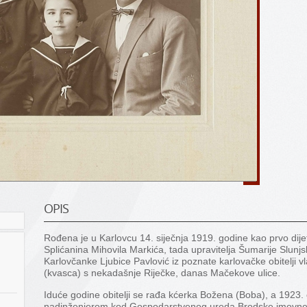
OPIS
Rođena je u Karlovcu 14. siječnja 1919. godine kao prvo dijet
Splićanina Mihovila Markića, tada upravitelja Šumarije Slunj
Karlovčanke Ljubice Pavlović iz poznate karlovačke obitelji v
(kvasca) s nekadašnje Riječke, danas Mačekove ulice.
Iduće godine obitelji se rađa kćerka Božena (Boba), a 1923
nadinženjerom kod Gospodarstvenog ureda Brodske imovne 