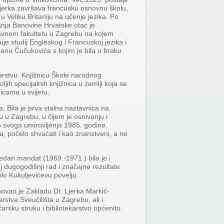
Ljerka završava francusku osnovnu školu,
 Veliku Britaniju na učenje jezika. Po
anja Banovine Hrvatske otac je
ravnom fakultetu u Zagrebu na kojem
je studij Engleskog i Francuskoj jezika i
Franu Čučukovića s kojim je bila u braku
čarstvu. Knjižnicu Škole narodnog
ljih specijalnih knjižnica u zemlji koja se
nicama u svijetu.
a. Bila je prva stalna nastavnica na
u u Zagrebu, u čijem je osnivanju i
do svoga umirovljenja 1985. godine.
ma, počelo shvaćati i kao znanstveni, a ne
jedan mandat (1969.-1971.) bila je i
j dugogodišnji rad i značajne rezultate
ilo Kukuljevićevu povelju.
ovao je Zakladu Dr. Ljerka Markić-
rstva Sveučilišta u Zagrebu, ali i
čarsku struku i bibliotekarstvo općenito.