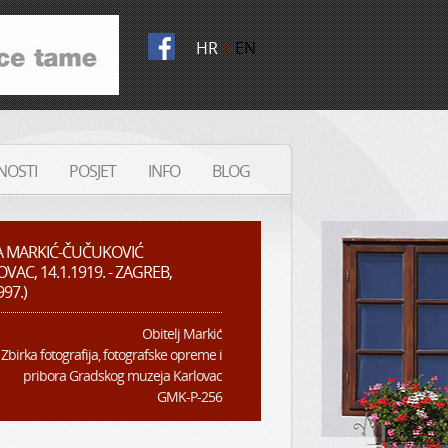
HR
|
EN
NOSTI
POSJET
INFO
BLOG
A MARKIĆ-ČUČUKOVIĆ
VAC, 14.1.1919. - ZAGREB,
997.)
Obitelj Markić
Zbirka fotografija, fotografske opreme i
pribora Gradskog muzeja Karlovac
GMK-P-256