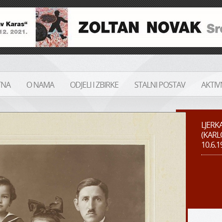
TNA
O NAMA
ODJELI I ZBIRKE
STALNI POSTAV
AKTIV
LJERK
(KARLO
10.6.1