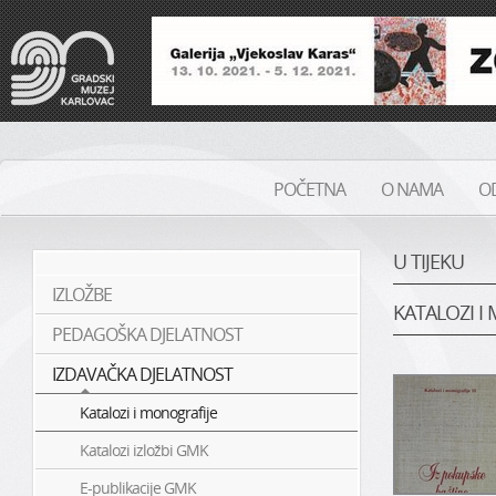
POČETNA
O NAMA
OD
U TIJEKU
IZLOŽBE
KATALOZI I
PEDAGOŠKA DJELATNOST
IZDAVAČKA DJELATNOST
Katalozi i monografije
Katalozi izložbi GMK
E-publikacije GMK